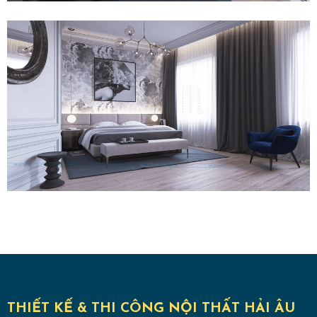
THIẾT KẾ & THI CÔNG NỘI THẤT HẢI ÂU