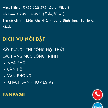
Mrs. Hằng:
0935 622 593 (Zalo, Viber)
Mr.Tâm:
0902 514 498 (Zalo, Viber)
Trụ sở chính:
Liên Khu 4-5, Phường Bình Tân, TP. Hồ Chí
Minh.
DỊCH VỤ NỔI BẬT
XÂY DỰNG - THI CÔNG NỘI THẤT
CÁC HẠNG MỤC CÔNG TRÌNH
NHÀ PHỐ
CĂN HỘ
VĂN PHÒNG
KHÁCH SẠN - HOMESTAY
FANPAGE