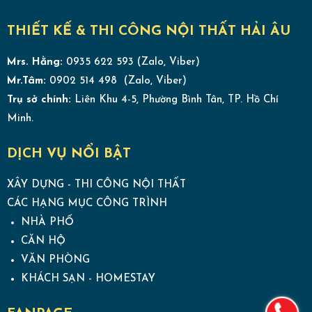
THIẾT KẾ & THI CÔNG NỘI THẤT HẢI ÂU
Mrs. Hằng:
0935 622 593 (Zalo, Viber)
Mr.Tâm:
0902 514 498 (Zalo, Viber)
Trụ sở chính:
Liên Khu 4-5, Phường Bình Tân, TP. Hồ Chí
Minh.
DỊCH VỤ NỔI BẬT
XÂY DỰNG - THI CÔNG NỘI THẤT
CÁC HẠNG MỤC CÔNG TRÌNH
NHÀ PHỐ
CĂN HỘ
VĂN PHÒNG
KHÁCH SẠN - HOMESTAY