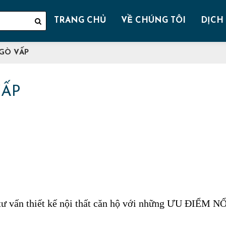
TRANG CHỦ
VỀ CHÚNG TÔI
DỊCH
 GÒ VẤP
VẤP
ụ tư vấn thiết kế nội thất căn hộ với những ƯU ĐIỂM N