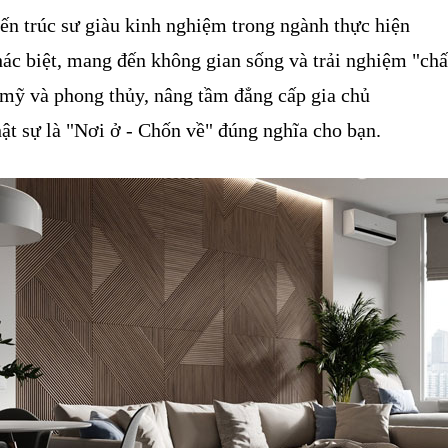
iến trúc sư giàu kinh nghiệm trong ngành thực hiện
ác biệt, mang đến không gian sống và trải nghiệm "chấ
 mỹ và phong thủy, nâng tầm đẳng cấp gia chủ
hật sự là "Nơi ở - Chốn về" đúng nghĩa cho bạn.