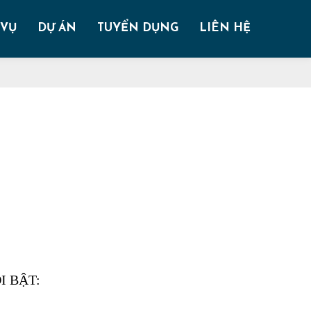
 VỤ
DỰ ÁN
TUYỂN DỤNG
LIÊN HỆ
ỔI BẬT: